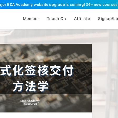
A Academy website upgrade is coming! 34+ new courses, 90+ new 
Member
Teach On
Affiliate
Signup/Lo