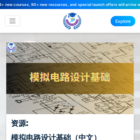
courses, 90+ new resources, and special launch offers will arrive with th
Explore
资源:
模拟电路设计基础（中文）