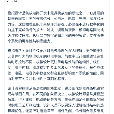
模拟设计是集成电路开发中最具挑战性的领域之一，它处理的
是来自现实世界的连续信号，如电压、电流、光照、温度和压
力等。这些物理量以非离散形式存在，必须在不进行数字化的
前提下完成信号的放大、滤波、调理与变换。模拟电路因此成
为连接传感器、执行器与数字逻辑之间的关键桥梁，支撑着整
个系统的可靠性与响应能力。
模拟电路的设计不仅要求对电气原理的深入理解，更依赖于对
元器件行为与物理机制的精准掌握。与数字设计侧重逻辑运算
与时序控制不同，模拟设计更注重电路性能的连续性、线性
度、噪声控制、温漂稳定性及工艺波动下的鲁棒性。每个晶体
管、电阻、电容的参数变化都会直接影响整个系统的性能，因
而对细节的关注达到近乎苛刻的程度。
设计流程往往从高层次的规格出发，逐步细化到器件级电路实
现与版图布局。在不同的抽象层次上，模拟设计师需掌握模型
仿真、行为建模、电路验证等方法，确保在满足性能指标的同
时实现工艺可制造性。设计人员不仅要深入理解拓扑结构的选
择和优化，还需应对电源噪声、器件失配、信号耦合等多维复